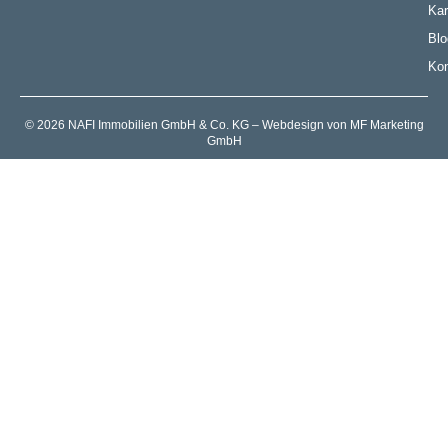
Kar
Blo
Kon
© 2026 NAFI Immobilien GmbH & Co. KG – Webdesign von MF Marketing
GmbH