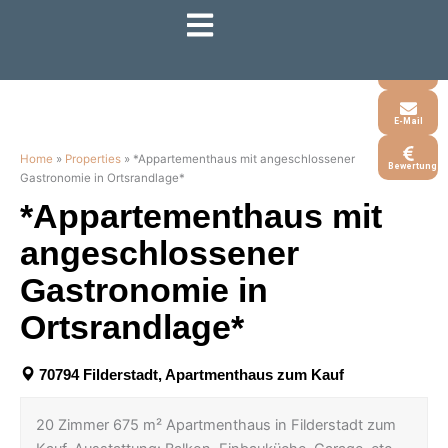
Zum
Inhalt
Whatsapp
springen
Telefon
E-Mail
Home
»
Properties
»
*Appartementhaus mit angeschlossener
Bewertung
Gastronomie in Ortsrandlage*
*Appartementhaus mit
angeschlossener
Gastronomie in
Ortsrandlage*
70794 Filderstadt, Apartmenthaus zum Kauf
20 Zimmer 675 m² Apartmenthaus in Filderstadt zum