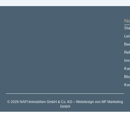
Na
Sta
Lei
Be
Ref
Imm
Kar
Blo
Kon
© 2026 NAFI Immobilien GmbH & Co. KG – Webdesign von MF Marketing
GmbH