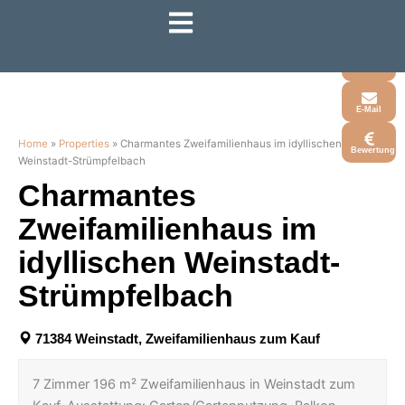
Zum
Inhalt
Whatsapp
springen
Telefon
E-Mail
Home
»
Properties
»
Charmantes Zweifamilienhaus im idyllischen
Bewertung
Weinstadt-Strümpfelbach
Charmantes
Zweifamilienhaus im
idyllischen Weinstadt-
Strümpfelbach
71384 Weinstadt, Zweifamilienhaus zum Kauf
7 Zimmer 196 m² Zweifamilienhaus in Weinstadt zum