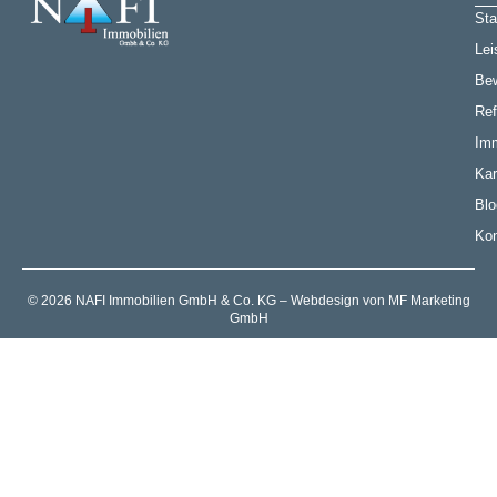
Sta
Lei
Be
Ref
Imm
Kar
Blo
Kon
© 2026 NAFI Immobilien GmbH & Co. KG – Webdesign von MF Marketing
GmbH