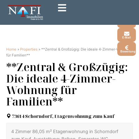
Zum
Inhalt
Whatsapp
springen
Telefon
E-Mail
Home
»
Properties
»
**Zentral & Großzügig: Die ideale 4-Zimmer-Wohnung
Bewertung
für Familien**
**Zentral & Großzügig:
Die ideale 4-Zimmer-
Wohnung für
Familien**
73614 Schorndorf, Etagenwohnung zum Kauf
4 Zimmer 86,05 m² Etagenwohnung in Schorndorf
zum Kauf. Ausstattung: Balkon, Separates WC,