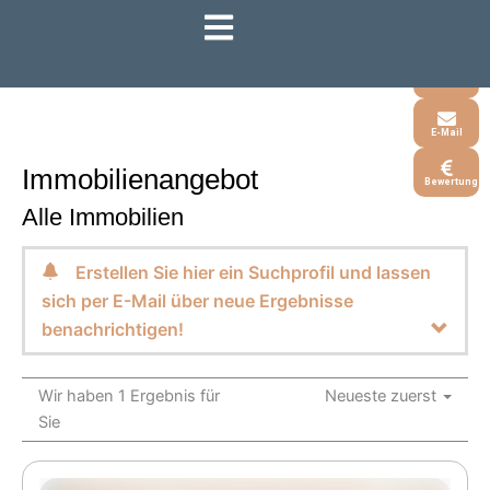
Zum
Inhalt
Whatsapp
springen
Telefon
E-Mail
Immobilien­angebot
Bewertung
Alle Immobilien
Erstellen Sie hier ein Suchprofil und lassen
sich per E-Mail über neue Ergebnisse
benachrichtigen!
Wir haben 1 Ergebnis für
Neueste zuerst
Sie