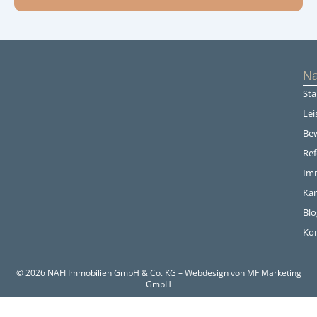
Na
Sta
Lei
Be
Re
Im
Kar
Blo
Ko
© 2026 NAFI Immobilien GmbH & Co. KG – Webdesign von MF Marketing
GmbH