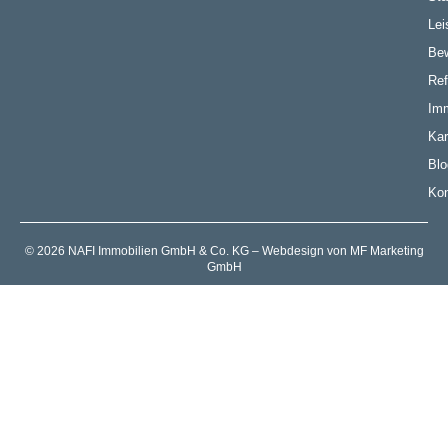
Lei
Be
Ref
Imm
Kar
Blo
Kon
© 2026 NAFI Immobilien GmbH & Co. KG – Webdesign von MF Marketing
GmbH