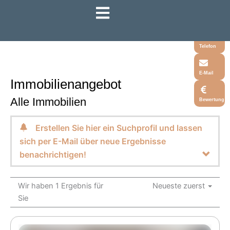
Zum
Inhalt
Whatsapp
springen
Telefon
E-Mail
Immobilien­angebot
Alle Immobilien
Bewertung
Erstellen Sie hier ein Suchprofil und lassen
sich per E-Mail über neue Ergebnisse
benachrichtigen!
Wir haben 1 Ergebnis für
Neueste zuerst
Sie