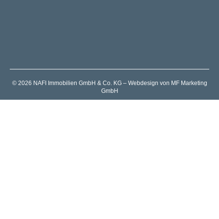
© 2026 NAFI Immobilien GmbH & Co. KG – Webdesign von MF Marketing
GmbH