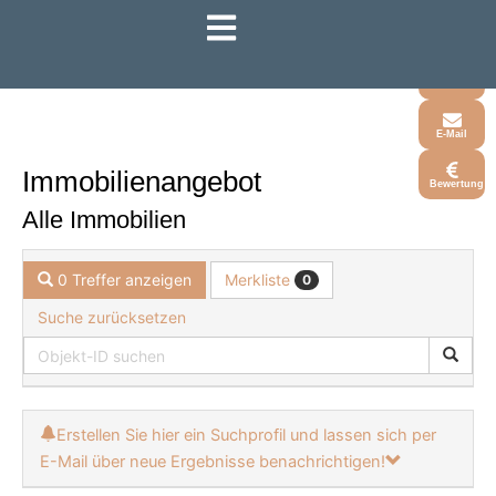
Zum
Inhalt
Whatsapp
springen
Telefon
E-Mail
Immobilien­angebot
Bewertung
Alle Immobilien
Merkliste
0 Treffer anzeigen
0
Suche zurücksetzen
Erstellen Sie hier ein Suchprofil und lassen sich per
E-Mail über neue Ergebnisse benachrichtigen!