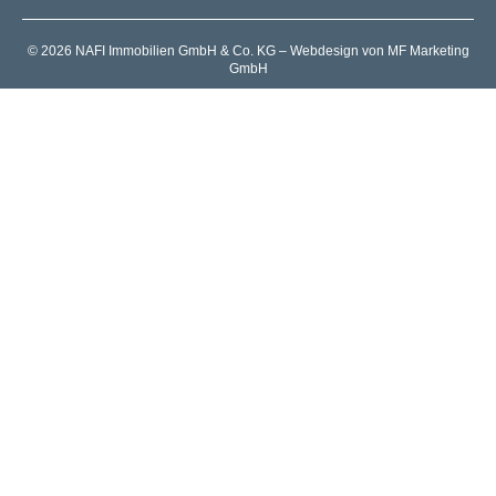
© 2026 NAFI Immobilien GmbH & Co. KG – Webdesign von MF Marketing
GmbH