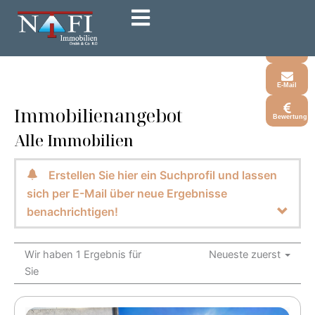
Zum
Inhalt
Whatsapp
springen
Telefon
E-Mail
Immobilien­angebot
Bewertung
Alle Immobilien
Erstellen Sie hier ein Suchprofil und lassen
sich per E-Mail über neue Ergebnisse
benachrichtigen!
Wir haben 1 Ergebnis für
Neueste zuerst
Sie