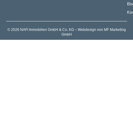
Blo
Kon
© 2026 NAFI Immobilien GmbH & Co. KG – Webdesign von MF Marketing
GmbH