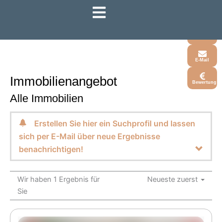
Zum
Inhalt
Whatsapp
springen
Telefon
E-Mail
Immobilien­angebot
Bewertung
Alle Immobilien
Erstellen Sie hier ein Suchprofil und lassen
sich per E-Mail über neue Ergebnisse
benachrichtigen!
Wir haben 1 Ergebnis für
Neueste zuerst
Sie