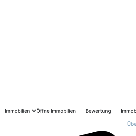
Zum
Inhalt
springen
Immobilien
Öffne Immobilien
Bewertung
Immob
Übe