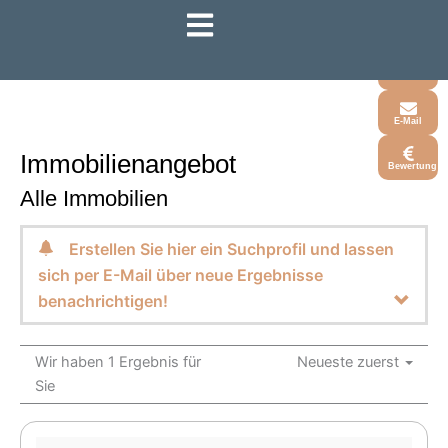
Zum
Inhalt
Whatsapp
springen
Telefon
E-Mail
Immobilien­angebot
Bewertung
Alle Immobilien
Erstellen Sie hier ein Suchprofil und lassen
sich per E-Mail über neue Ergebnisse
benachrichtigen!
Wir haben 1 Ergebnis für
Neueste zuerst
Sie