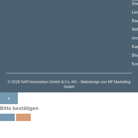
Sta
Lei
Be
Ref
Imm
Kar
Blo
Kon
© 2026 NAFI Immobilien GmbH & Co. KG – Webdesign von MF Marketing
GmbH
×
Bitte bestätigen