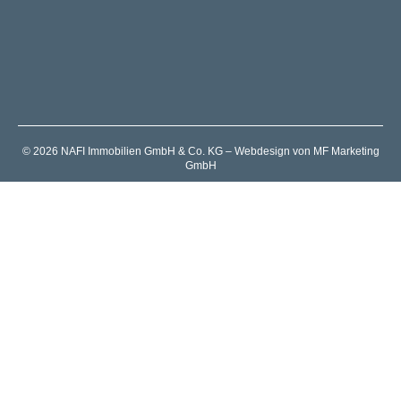
© 2026 NAFI Immobilien GmbH & Co. KG – Webdesign von MF Marketing
GmbH