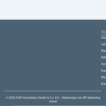
Na
Sta
Lei
Be
Ref
Imm
Kar
Blo
Kon
© 2026 NAFI Immobilien GmbH & Co. KG – Webdesign von MF Marketing
GmbH