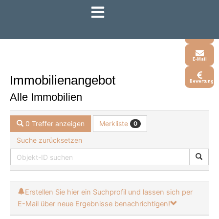
Zum
Inhalt
Whatsapp
springen
Telefon
E-Mail
Immobilien­angebot
Bewertung
Alle Immobilien
Merkliste
0 Treffer anzeigen
0
Suche zurücksetzen
Erstellen Sie hier ein Suchprofil und lassen sich per
E-Mail über neue Ergebnisse benachrichtigen!