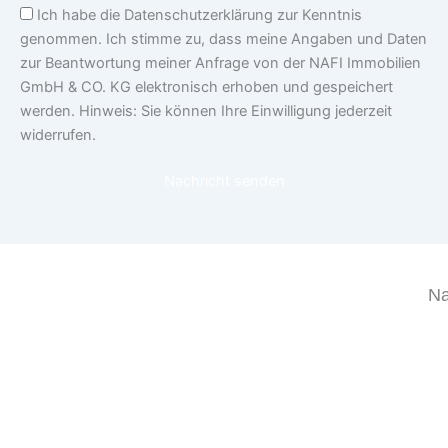
Einwilligung
Ich habe die Datenschutzerklärung zur Kenntnis
genommen. Ich stimme zu, dass meine Angaben und Daten
zur Beantwortung meiner Anfrage von der NAFI Immobilien
GmbH & CO. KG elektronisch erhoben und gespeichert
werden. Hinweis: Sie können Ihre Einwilligung jederzeit
widerrufen.
Nachricht senden
Na
Sta
Le
Be
Re
Im