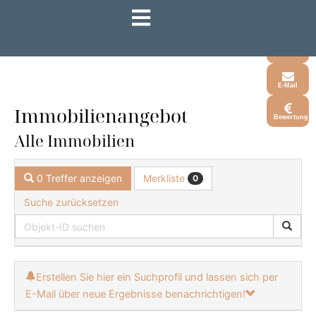
Zum
Inhalt
Whatsapp
springen
Telefon
E-Mail
Immobilien­angebot
Bewertung
Alle Immobilien
Merkliste
0 Treffer anzeigen
0
Suche zurücksetzen
Erstellen Sie hier ein Suchprofil und lassen sich per
E-Mail über neue Ergebnisse benachrichtigen!