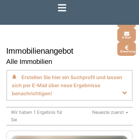
Zum
Inhalt
Whatsapp
springen
Telefon
E-Mail
Immobilien­angebot
Bewertung
Alle Immobilien
Erstellen Sie hier ein Suchprofil und lassen
sich per E-Mail über neue Ergebnisse
benachrichtigen!
Wir haben 1 Ergebnis für
Neueste zuerst
Sie