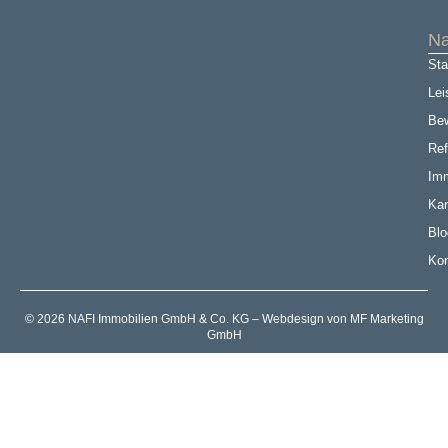
Na
Sta
Lei
Be
Ref
Imm
Kar
Blo
Kon
© 2026 NAFI Immobilien GmbH & Co. KG – Webdesign von MF Marketing
GmbH