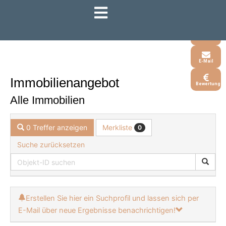
Zum
Inhalt
Whatsapp
springen
Telefon
E-Mail
Immobilien­angebot
Bewertung
Alle Immobilien
Merkliste
0 Treffer anzeigen
0
Suche zurücksetzen
Erstellen Sie hier ein Suchprofil und lassen sich per
E-Mail über neue Ergebnisse benachrichtigen!