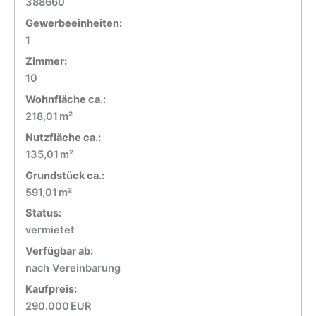
388660
Gewerbeeinheiten:
1
Zimmer:
10
Wohnfläche ca.:
218,01 m²
Nutzfläche ca.:
135,01 m²
Grund­stück ca.:
591,01 m²
Status:
vermietet
Verfügbar ab:
nach Vereinbarung
Kaufpreis:
290.000 EUR