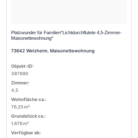
Platzwunder für Familien*Lichtdurchflutete 4,5-Zimmer-
Maisonettewohnung*
73642 Welzheim, Maisonettewohnung
Objekt-ID:
387690
Zimmer:
4,5
Wohnfläche ca.:
76,25 m²
Grund­stück ca.:
1.676 m²
Verfügbar ab: